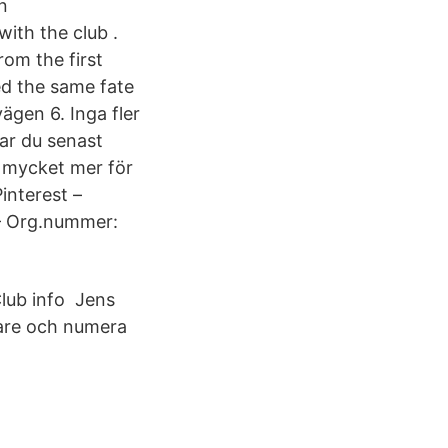
n
ith the club .
rom the first
ed the same fate
vägen 6. Inga fler
tar du senast
mycket mer för
Pinterest –
 – Org.nummer:
Club info Jens
lare och numera