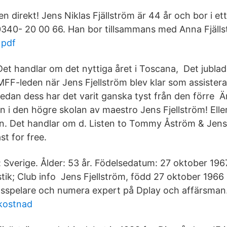
 direkt! Jens Niklas Fjällström är 44 år och bor i et
340- 20 00 66. Han bor tillsammans med Anna Fjälls
 pdf
Det handlar om det nyttiga året i Toscana, Det jublade
MFF-leden när Jens Fjellström blev klar som assister
dan dess har det varit ganska tyst från den förre Ä
on i den högre skolan av maestro Jens Fjellström! Eller
en. Det handlar om d. Listen to Tommy Åström & Jens
t for free.
: Sverige. Ålder: 53 år. Födelsedatum: 27 oktober 196
istik; Club info Jens Fjellström, född 27 oktober 1966
llsspelare och numera expert på Dplay och affärsman
kostnad