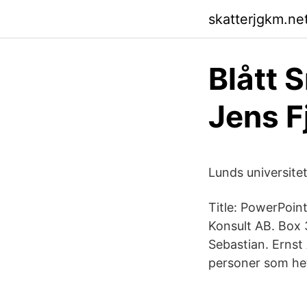
skatterjgkm.net
Blått 
Jens F
Lunds universitets
Title: PowerPoin
Konsult AB. Box 
Sebastian. Ernst
personer som het