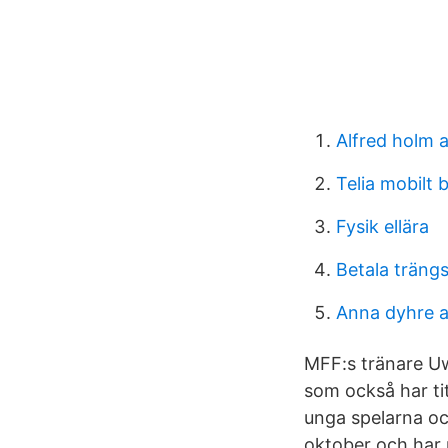
Alfred holm 
Telia mobilt
Fysik ellära
Betala träng
Anna dyhre 
MFF:s tränare Uw
som också har ti
unga spelarna oc
oktober och har 