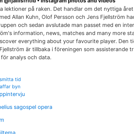
m @fjallisfritid • Instagram photos and videos
era lektioner på raken. Det handlar om det nyttiga åre
med Allan Kuhn, Olof Persson och Jens Fjellström hade
truppen och sedan avslutade man passet med en inte
ström's information, news, matches and many more sta
scover everything about your favourite player. Den t
Fjellström är tillbaka i föreningen som assisterande 
 för analys och data.
smitta tid
jaffar byn
uppintervju
pelius sagospel opera
am
iltema