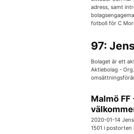
adress, samt int
bolagsengageman
fotboll för C Mor
97: Jen
Bolaget är ett ak
Aktiebolag - Or
omsättningsförän
Malmö FF -
välkomme
2020-01-14 Jens
1501 i postorten