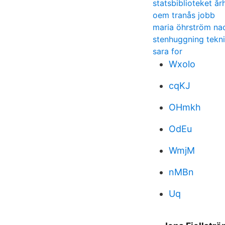
statsbiblioteket år
oem tranås jobb
maria öhrström na
stenhuggning tekn
sara for
Wxolo
cqKJ
OHmkh
OdEu
WmjM
nMBn
Uq