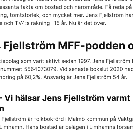
ressanta fakta om bostad och närområde. Få reda på
g, tomtstorlek, och mycket mer. Jens Fjellström h
e och TV4:s räkning i 15 år. Nu är det över.
s Fjellström MFF-podden 
tiebolag som varit aktivt sedan 1997. Jens Fjellström
g.nummer: 5564073079. Vid senaste bokslut 2020 had
dring på 60,2%. Ansvarig är Jens Fjellström 54 år.
 Vi hälsar Jens Fjellström varmt
n
 Fjellström är folkbokförd i Malmö kommun på Vaktg
 Limhamn. Hans bostad är belägen i Limhamns försam