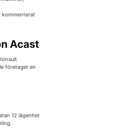
ar kommenterat
on Acast
 Konsult
e företaget en
atan 12 lägenhet
ling.