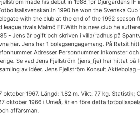
Fjellström made his debut in 1988 for Djurgårdens IF i
Fotbollsallsvenskan.In 1990 he won the Svenska Cup w
elegate with the club at the end of the 1992 season f
ed league rivals Malmö FF.With his new club he suffer
85 - Jens är ogift och skriven i villa/radhus på Spant
rivna här. Jens har 1 bolagsengagemang. På Ratsit hit
efonnummer Adresser Personnummer Inkomster och 
verige. Se vad Jens Fjellström (jens_fje) har hittat på 
 samling av idéer. Jens Fjellström Konsult Aktiebolag
oktober 1967. Längd: 1.82 m. Vikt: 77 kg. Statistik; 
 27 oktober 1966 i Umeå, är en före detta fotbollsspe
och affärsman.