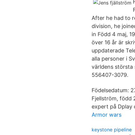
After he had to r
division, he join
in Född 4 maj, 19
över 16 år är sk
uppdaterade Tel
alla personer i S
världens största
556407-3079.
Födelsedatum: 27 
Fjellström, född
expert på Dplay 
Armor wars
keystone pipeline