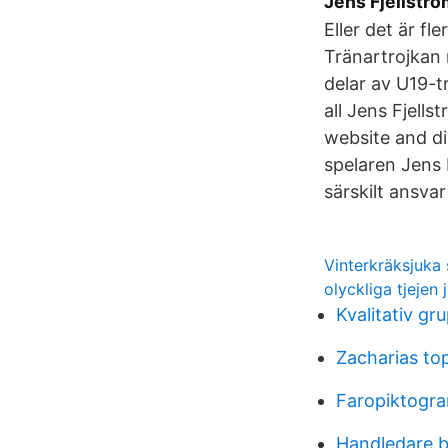
Jens Fjellströ
Eller det är fl
Tränartrojkan 
delar av U19-
all Jens Fjell
website and di
spelaren Jens 
särskilt ansvar
Vinterkräksjuka 
olyckliga tjejen 
Kvalitativ gr
Zacharias to
Faropiktogr
Handledare b