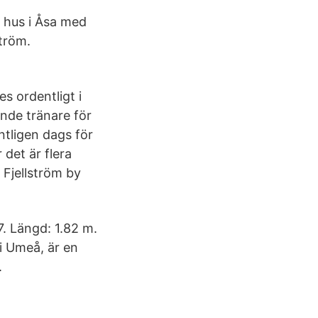
t hus i Åsa med
tröm.
s ordentligt i
ande tränare för
ntligen dags för
 det är flera
 Fjellström by
7. Längd: 1.82 m.
 i Umeå, är en
.