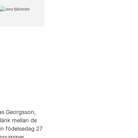
eas Georgsson,
länk mellan de
sin födelsedag 27
fonnummer,