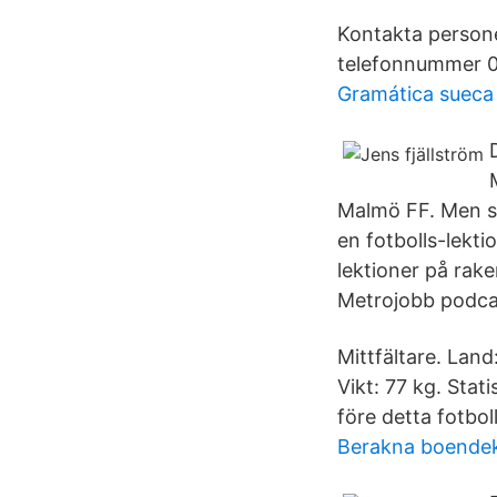
Kontakta personen
telefonnummer 0
Gramática sueca
Malmö FF. Men se
en fotbolls-lekti
lektioner på rak
Metrojobb podcas
Mittfältare. Land
Vikt: 77 kg. Stat
före detta fotbo
Berakna boende