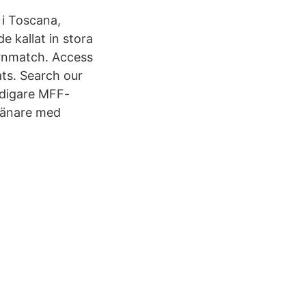
t i Toscana,
 kallat in stora
rnmatch. Access
ts. Search our
idigare MFF-
tränare med