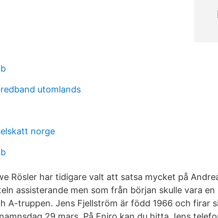
ab
 bredband utomlands
selskatt norge
ab
e Rösler har tidigare valt att satsa mycket på Andr
teln assisterande men som från början skulle vara en 
h A-truppen. Jens Fjellström är född 1966 och firar 
namnsdag 29 mars. På Eniro kan du hitta Jens tele